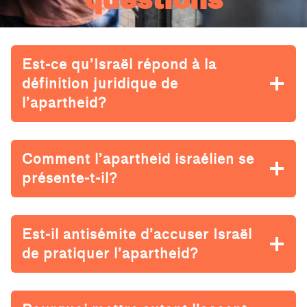
questions
Est-ce qu’Israël répond à la
définition juridique de
l’apartheid?
Comment l’apartheid israélien se
présente-t-il?
Est-il antisémite d’accuser Israël
de pratiquer l’apartheid?